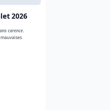
let 2026
sans carence
.
s mauvaises