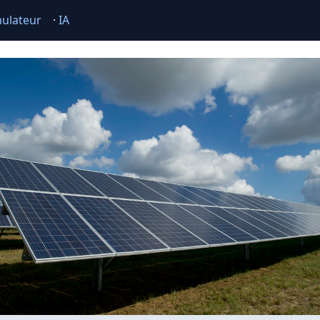
ulateur
·
IA